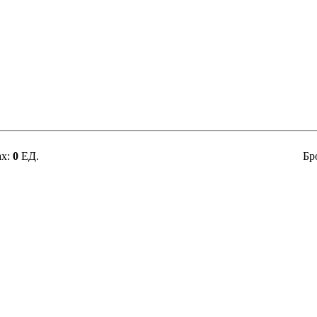
ах:
0
ЕД.
Бр