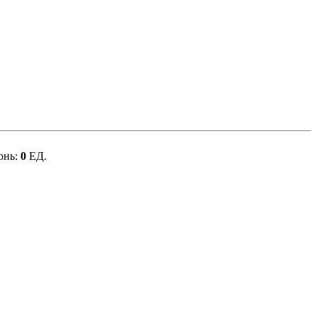
онь:
0
ЕД.