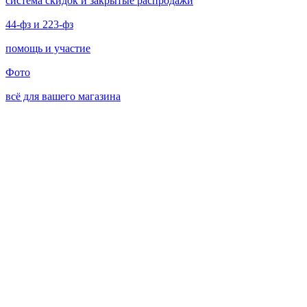
система скидок и закрытые распродажи
44-фз и 223-фз
помощь и участие
Фото
всё для вашего магазина