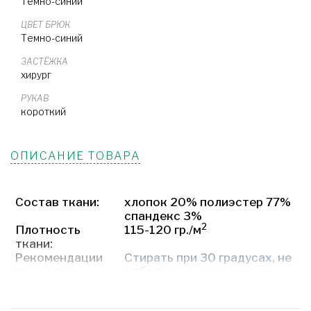
Темно-синий
ЦВЕТ БРЮК
Темно-синий
ЗАСТЁЖКА
хирург
РУКАВ
короткий
ОПИСАНИЕ ТОВАРА
Состав ткани:
хлопок 20% полиэстер 77%
спандекс 3%
2
Плотность
115-120 гр./м
ткани:
Рекомендации
Стирать при 30 градусах, не
по уходу:
отбеливать, не сушить в
барабане, гладить при
температуре до 110