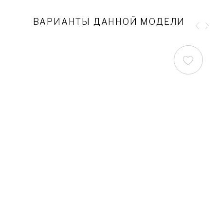
градусов, допускается
химическая и сухая чистка
на основе перхлорэтилена.
ВАРИАНТЫ ДАННОЙ МОДЕЛИ
Рост:
(
III
-
IV
) Приоритетный рост до
173 см. Костюмы с
классическими брюками
(без резинки на щиколотке)
имеют небольшой запас по
длине в 2-3 см.
ВАЖНО: халаты с длинным
рукавом рассчитаны на
рост до 170 см., в ряде
случаев (в зависимости от
индивидуальной
антропометрии) длины
рукава может не хватить и
для покупателя ростом 170
см.
Подобные ограничения
позволяют нам делать одну
из лучших посадок среди