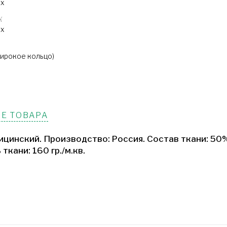
ых
К
ых
А
широкое кольцо)
Е ТОВАРА
ицинский. Производство: Россия. Состав ткани: 50
ткани: 160 гр./м.кв.