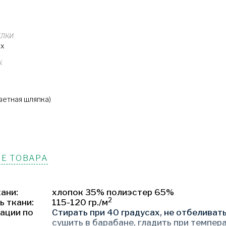
ЕЛКИ
ых
К
А
ветная шляпка)
Е ТОВАРА
ани:
хлопок 35% полиэстер 65%
2
ь ткани:
115-120 гр./м
ации по
Стирать при 40 градусах, не отбеливать
сушить в барабане, гладить при темпер