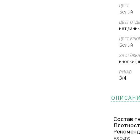
ЦВЕТ
Белый
ЦВЕТ ОТД
нет данн
ЦВЕТ БРЮ
Белый
ЗАСТЁЖК
кнопки (ц
РУКАВ
3/4
ОПИСАНИ
Состав тк
Плотност
Рекоменд
уходу: