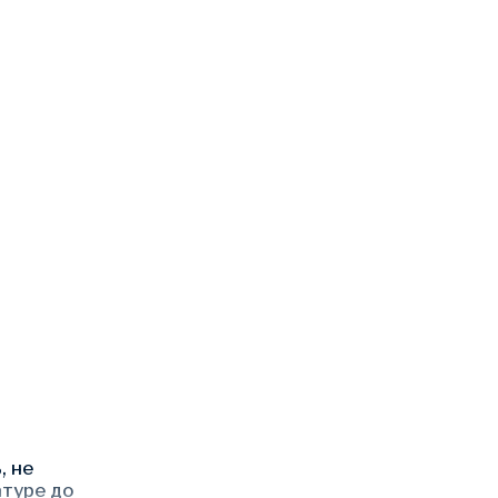
, не
атуре до