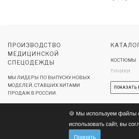
Рост:
ПРОИЗВОДСТВО
КАТАЛО
МЕДИЦИНСКОЙ
КОСТЮМЫ
СПЕЦОДЕЖДЫ
ТУНИКИ
МЫ ЛИДЕРЫ ПО ВЫПУСКУ НОВЫХ
ХАЛАТЫ
МОДЕЛЕЙ, СТАВШИХ ХИТАМИ
ПОКАЗАТЬ 
ПРОДАЖ В РОССИИ.
БРЮКИ
🍪 Мы используем файлы c
использовать сайт, вы со
©
2026
. ООО
Политика
По
Таблица 
"ВКЛ"
конфиденциальности
да
Принять