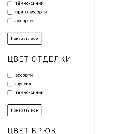
тёмно-синий
принт ассорти
ассорти
фуксия
темно-синий
Показать все
серый
морская волна
ЦВЕТ ОТДЕЛКИ
мятный
розовый
ассорти
девочки
фуксия
фисташковый
темно-синий
карамель
серый
бордовый
морская волна
Показать все
голубой
мятный
совы
розовый
ЦВЕТ БРЮК
баклажановый