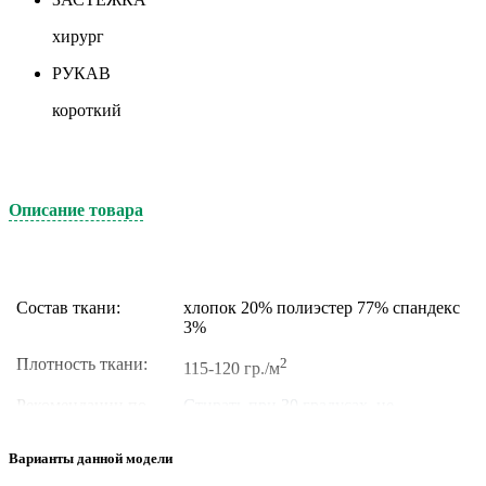
хирург
РУКАВ
короткий
Описание товара
Состав ткани:
хлопок 20% полиэстер 77% спандекс
3%
Плотность ткани:
2
115-120 гр./м
Рекомендации по
Стирать при 30 градусах, не
уходу:
отбеливать, не сушить в барабане,
гладить при температуре до 110
Варианты данной модели
градусов, допускается химическая и
сухая чистка на основе