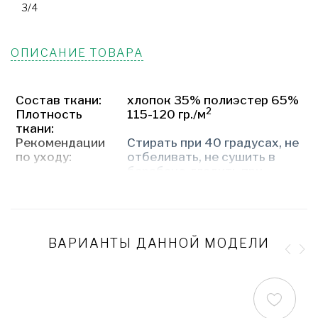
3/4
ОПИСАНИЕ ТОВАРА
Состав ткани:
хлопок 35% полиэстер 65%
2
Плотность
115-120 гр./м
ткани:
Рекомендации
Стирать при 40 градусах, не
по уходу:
отбеливать, не сушить в
барабане, гладить при
температуре до 110
градусов, допускается
химическая и сухая чистка
на основе перхлорэтилена.
Рост:
(
III
-
IV
) Приоритетный рост до
ВАРИАНТЫ ДАННОЙ МОДЕЛИ
173 см. Костюмы с
классическими брюками
(без резинки на щиколотке)
имеют небольшой запас по
длине в 2-3 см.