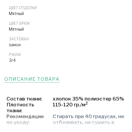
ЦВЕТ ОТДЕЛКИ
Мятный
ЦВЕТ БРЮК
Мятный
ЗАСТЁЖКА
замок
РУКАВ
3/4
ОПИСАНИЕ ТОВАРА
Состав ткани:
хлопок 35% полиэстер 65%
2
Плотность
115-120 гр./м
ткани:
Рекомендации
Стирать при 40 градусах, не
по уходу:
отбеливать, не сушить в
барабане, гладить при