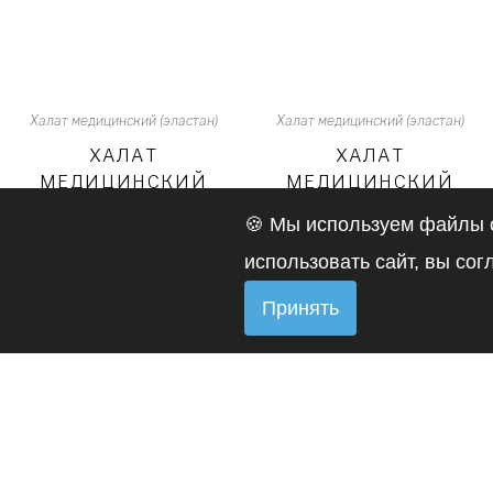
Халат медицинский (эластан)
Халат медицинский (эластан)
ХАЛАТ
ХАЛАТ
МЕДИЦИНСКИЙ
МЕДИЦИНСКИЙ
ЕСЕНИЯ АРТ.
ЕСЕНИЯ АРТ.
🍪 Мы используем файлы c
111099 (БЕЛ.
111099 (БЕЛ.)
ФУКС.) (БЕЛЫЙ)
(БЕЛЫЙ)
использовать сайт, вы со
Купить
Купить
Принять
ПРОИЗВОДСТВО
КАТАЛО
МЕДИЦИНСКОЙ