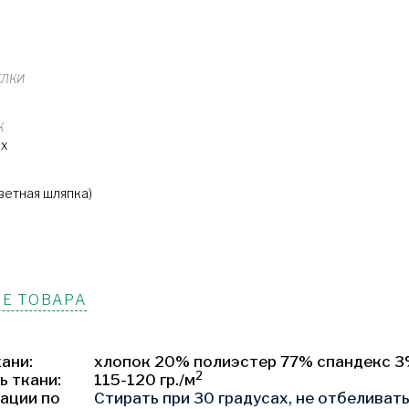
ЕЛКИ
К
ых
А
ветная шляпка)
Е ТОВАРА
ани:
хлопок 20% полиэстер 77% спандекс 
2
ь ткани:
115-120 гр./м
ации по
Стирать при 30 градусах, не отбеливать