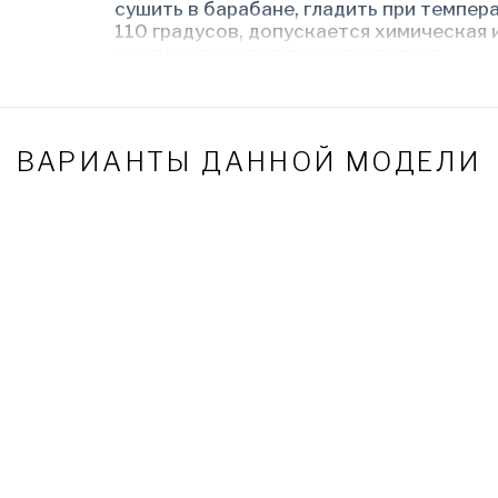
сушить в барабане, гладить при темпер
110 градусов, допускается химическая 
чистка на основе перхлорэтилена.
(
III
) Приоритетный рост до 168 см. Укор
халаты, рост модели 160 см.
размеров:
Наш стандарт представлен в карточке 
(если не получилось найти, напишите нам
ВАРИАНТЫ ДАННОЙ МОДЕЛИ
Стандарт размерной сетки приближен 
диапазон расхождения с ГОСТ 0,5-1,5
сантиметра для улучшения посадки.
Для медперсонала, д
ля бьюти-мастеров
грумеров, для ветеринаров, для парикм
дицинский АРТ 111099
и его можно назвать туникой, поскольку по длине 
жду обычной курткой и халатом. Сделать его длинн
, поскольку он утратит эстетику. Халат очень акку
о подойдёт не высоким покупательницам. Пояски р
кая одежда ЭЛЬКО – это гарантия соответствия со
вленным параметрам, одна из лучших посадок, нов
обственной разработки. Помимо этого, процесс