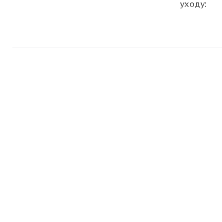
уходу:
Рост:
Таблица 
Сфера:
Халат ме
Техническ
встаёт ме
получится
прекрасн
цветов.
Медицинс
ткани зая
модели с