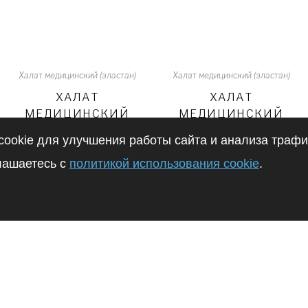
Халат медицинский (эластан)
Халат медицинский (эластан)
ХАЛАТ
ХАЛАТ
МЕДИЦИНСКИЙ
МЕДИЦИНСКИЙ
ЕСЕНИЯ АРТ.
ЕСЕНИЯ АРТ.
ookie для улучшения работы сайта и анализа траф
111099 (БЕЛ. СЕР.)
111099 (Н.ГОЛ)
(БЕЛЫЙ)
(БЕЛЫЙ)
глашаетесь с
политикой использования cookie
.
Купить
Купить
Г
КОНТАКТЫ