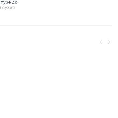
атуре до
и сухая
оченные
товара
!).
к ГОСТ,
, для
ахеров
он
ее не
ратный и
азных
рта
ые